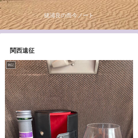
穂浦良の而今ノート
関西遠征
雑記