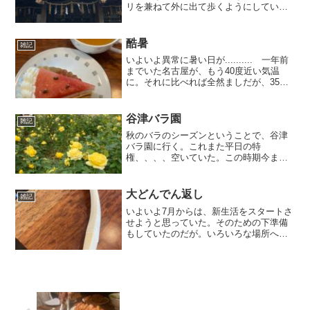
リを兼ねて外に出て歩くようにしてい
る。先日、やっと近くの神社に行くこと
が出来た。本当はもっと早い時期に来た
かったのだがしょうがない。新生活の初
酷暑
雑記
詣といったところか。これま...
いよいよ異常に暑い日が.......... 一年前
までいた名古屋が、もう40度近い気温
に。それに比べれば全然ましだが、35度
も堪える。日蔭でないと命の危険を感じ
るし、それでなくても汗の量が半端な
い。まぁ、外に出ずに家の中で過ごすの
谷津バラ園
雑記
が一番なの...
秋のバラのシーズンということで、谷津
バラ園に行く。これまた平日の特
権、、、、空いていた。この時期今まで
も行っていたが土日に限られていた。駐
車場が満杯で引き返すこともあったが、
今回はすんなり車を駐車させることが出
大どんでん返し
雑記
来た。バラ園の中も人はパラパラ...
いよいよ7月からは、新生活をスタートさ
せようと思っていた。そのための下準備
もしていたのだが。いろいろな場所への
収納を整理しながら済ませ、新しい環境
を作ろうと思っていた矢先、身体を痛め
てしまった。全く計画が崩れてしまった
よ。とほほ。7/3に、...