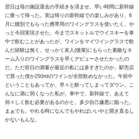
翌日は母の施設退去の手続きを済ませ、早い時間に新幹線
に乗って帰った。実は帰りの新幹線での楽しみがあり、6
月に餞別でもらった携帯用のワイングラスを使いたく、や
っと今回実現させた。今までスキットルでウイスキーを車
中で飲むことがあったが、ワインをマイワイングラスで飲
んだ経験は無く、せっかく友人(後輩)にもらった素敵なネ
ーム入りのワイングラスを早くデビューさせたかったの
だ。ただ前日の酒量が最近の私には多すぎたのか、駅売店
で買った僅か250mlのワインが全部飲めなかった。午前中
ということもあってか、早々と酔ってしまってダウン。こ
んなに酒に弱くなった私が、車中で、新幹線で、あえて
仰々しく飲む必要があるのかと、多少自己嫌悪に陥った。
まぁでも、やれる時になんでもやればいいやと開き直るし
かないもんな。