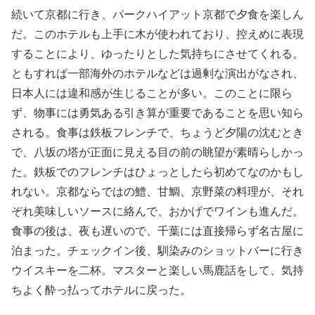
続いて京都に行き、パークハイアット京都で夕食を楽しん
だ。このホテルも上手に木が使われており、控えめに表現
することにより、ゆったりとした気持ちにさせてくれる。
ともすれば一部海外のホテルなどは過剰な演出がなされ、
日本人には違和感が生じることが多い。このことに限ら
ず、物事には勇気ある引き算が重要であることを思い知ら
される。食事は鉄板フレンチで、ちょうど夕陽の沈むとき
で、八坂の塔が正面に見える目の前の眺望が素晴らしかっ
た。鉄板でのフレンチはひょっとしたら初めてなのかもし
れない。京都ならではの鱧、甘鯛、京野菜の料理が、それ
ぞれ美味しいソースに絡んで、おかげでワインも進んだ。
食事の後は、夜も遅いので、千葉には直接帰らず名古屋に
泊まった。チェックイン後、馴染みのショットバーに行き
ウイスキーを二杯。マスターと楽しい馬鹿話をして、気持
ちよく酔っ払ってホテルに戻った。