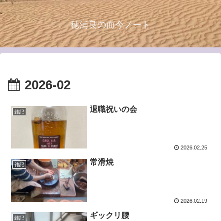
穂浦良の而今ノート
2026-02
退職祝いの会
雑記
2026.02.25
常滑焼
雑記
2026.02.19
ギックリ腰
雑記