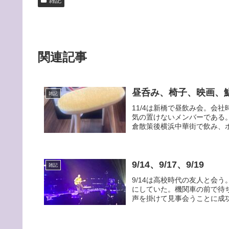
雑記
関連記事
昼呑み、椅子、映画、
雑記
11/4は新橋で昼飲み会。会
気の置けないメンバーである。
倉散策後横浜中華街で飲み、ホ
9/14、9/17、9/19
雑記
9/14は高校時代の友人と会
にしていた。機関車の前で待
声を掛けて見事会うことに成功