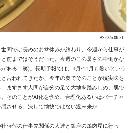
2025.08.21
。世間では長めのお盆休みが終わり、今週から仕事が
っと前まではそうだった。今週のこの暑さの中働かな
ある（笑)。長期予報では、9月·10月も暑いという
たと言われてきたが、今年の夏でそのことが現実味を
冬。ますます人間が自分の足で大地を踏みしめ、肌で
。そのことがAI化を含め、合理化あるいはバーチャ
予感させる。決して愉快ではない近未来が。
会社時代の仕事先関係の人達と銀座の焼肉屋に行っ