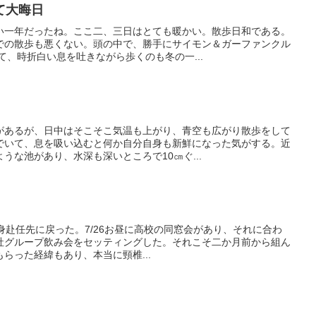
て大晦日
い一年だったね。ここ二、三日はとても暖かい。散歩日和である。
での散歩も悪くない。頭の中で、勝手にサイモン＆ガーファンクル
て、時折白い息を吐きながら歩くのも冬の一...
があるが、日中はそこそこ気温も上がり、青空も広がり散歩をして
でいて、息を吸い込むと何か自分自身も新鮮になった気がする。近
うな池があり、水深も深いところで10㎝ぐ...
単身赴任先に戻った。7/26お昼に高校の同窓会があり、それに合わ
会社グループ飲み会をセッティングした。それこそ二か月前から組ん
らった経緯もあり、本当に頸椎...