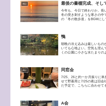
最後の書棚完成、そし
雑記
今年も、今日で終わりか。長
冬の突き刺すような寒さの中
の「冬の散歩道」をBGMにし
鴨
雑記
朝晩の冷え込みは厳しいもの
いても心地よい。空気も澄ん
くの公園に小さな水たまりのよ
同窓会
雑記
7/25、26と約一か月振りに
せて野暮用と7/25の夜は旧
だ予定で、こちらに合わせても
A会
雑記