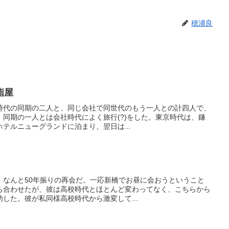
穂浦良
鮨屋
社時代の同期の二人と、同じ会社で同世代のもう一人との計四人で、
同期の一人とは会社時代によく旅行(?)をした。東京時代は、鎌
テルニューグランドに泊まり、翌日は...
う。なんと50年振りの再会だ。一応新橋でお昼に会おうということ
ち合わせたが、彼は高校時代とほとんど変わってなく、こちらから
した。彼が私同様高校時代から激変して...