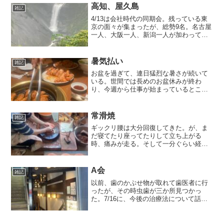
結構家でお酒を呑んでいる。ビデオに溜
高知、屋久島
雑記
まった番組を観ながら、ぐ...
4/13は会社時代の同期会。残っている東
京の面々が集まったが、総勢9名。名古屋
一人、大阪一人、新潟一人が加わってだ
が、よくぞ集まったという感覚だ。入社
当時は50数名いた同期だが、結局最後ま
で会社に残ったのは半分いるかいない
暑気払い
雑記
か。ほぼ全員退職と...
お盆を過ぎて、連日猛烈な暑さが続いて
いる。世間では長めのお盆休みが終わ
り、今週から仕事が始まっているところ
が多いと思う。私もちょっと前まではそ
うだった。今週のこの暑さの中働かなく
てもよいというだけで、会社を辞めた値
常滑焼
雑記
打ちがある（笑)。長期予報...
ギックリ腰は大分回復してきた。が、ま
だ寝てたり座ってたりして立ち上がる
時、痛みが走る。そして一分ぐらい経た
ないと正常に戻らない。もう二週間経つ
のにね。安静ばかりしていられないの
で、生活は普段通りに戻している。しか
A会
雑記
し最低限の以前に入れた予定を...
以前、歯のかぶせ物が取れて歯医者に行
ったが、その時虫歯が三か所見つかっ
た。7/16に、今後の治療法について話し
合いをして、保険適用と自由診療の説明
を聞く。わかりやすい説明ではあった。
残り少ない人生、「食」だけはしっかり