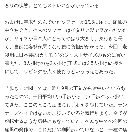
きりの状態。とてもストレスがかかっている。
おまけに年末たのんでいたソファーが1/13に届く。痛風の
中立ち会う。従来のソファーはイタリア製で良かったのだ
が、サイズが日本人にとってやはり大きく、奥行きも長
く、自然に姿勢が悪くなり腰に負担がかかった。今回、老
後用に日本製の(カリモク)のジャストサイズのものに買い
替えた。3人掛けのを2人掛け(正式には2.5人掛け)の長さ
にして、リビングを広く使おうという考えもあった。
「歩き」に関しては、昨年9月の下旬から途中いろいろあ
ったものの、一日平均1万6千歩から1万7千歩ぐらい歩い
てきた。ここのところ足腰にも手応えを感じていた。ラン
ナーズハイではないが、歩いていると気持ちよく、全てが
好転するような気持にもなっていた。そんな中での今回の
痛風の発作で、これだけの期間歩いていないと、一種の焦