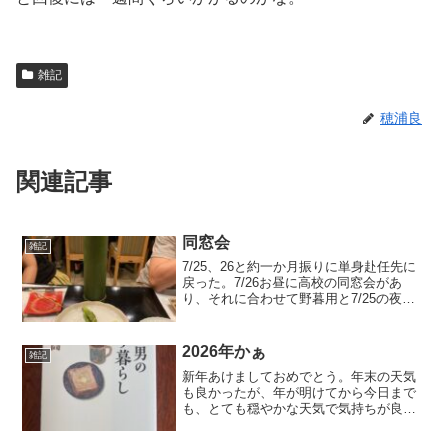
雑記
穂浦良
関連記事
同窓会
雑記
7/25、26と約一か月振りに単身赴任先に
戻った。7/26お昼に高校の同窓会があ
り、それに合わせて野暮用と7/25の夜は
旧会社グループ飲み会をセッティングし
た。それこそ二か月前から組んだ予定
で、こちらに合わせてもらった経緯もあ
2026年かぁ
雑記
り、本当に頸椎...
新年あけましておめでとう。年末の天気
も良かったが、年が明けてから今日まで
も、とても穏やかな天気で気持ちが良
い。こんなに年末·年始に好天が続いたの
は、久し振りではないかな。大晦日から