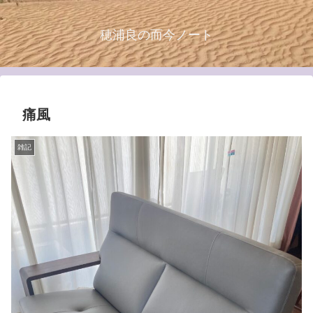
穂浦良の而今ノート
痛風
雑記